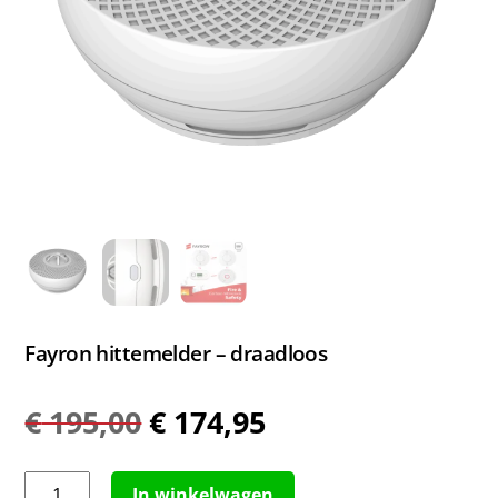
Fayron hittemelder – draadloos
Oorspronkelijke
Huidige
€
195,00
€
174,95
prijs
prijs
was:
is:
Fayron
In winkelwagen