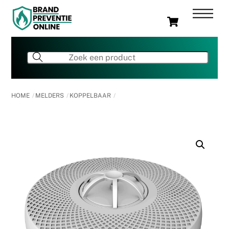
Skip
Men
Cart
to
content
HOME
MELDERS
KOPPELBAAR