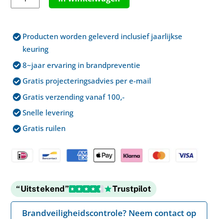
€ 195,00.
€ 174,95.
hittemelder
-
draadloos
Producten worden geleverd inclusief jaarlijkse
aantal
keuring
8~jaar ervaring in brandpreventie
Gratis projecteringsadvies per e-mail
Gratis verzending vanaf 100,-
Snelle levering
Gratis ruilen
“Uitstekend”
Trustpilot
Brandveiligheidscontrole? Neem contact op