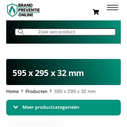
Skip
Men
Cart
to
content
595 x 295 x 32 mm
Home
Producten
595 x 295 x 32 mm
Meer productcategorieën