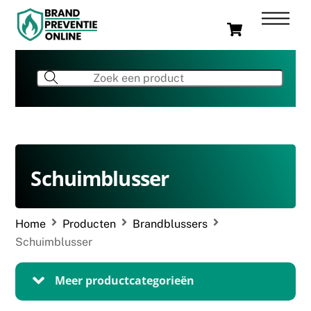
Skip
Men
Cart
to
content
Schuimblusser
Home
Producten
Brandblussers
Schuimblusser
Meer productcategorieën