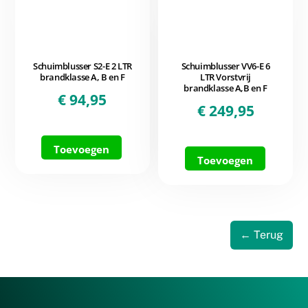
Schuimblusser S2-E 2 LTR
Schuimblusser VV6-E 6
brandklasse A, B en F
LTR Vorstvrij
brandklasse A,B en F
€
94,95
€
249,95
Toevoegen
Toevoegen
← Terug