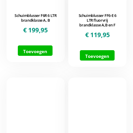
Schuimblusser F6R 6 LTR
Schuimblusser FF6-E 6
brandklasse A, B
LTR fluorvrij
brandklasse A,B en F
€
199,95
€
119,95
Toevoegen
Toevoegen