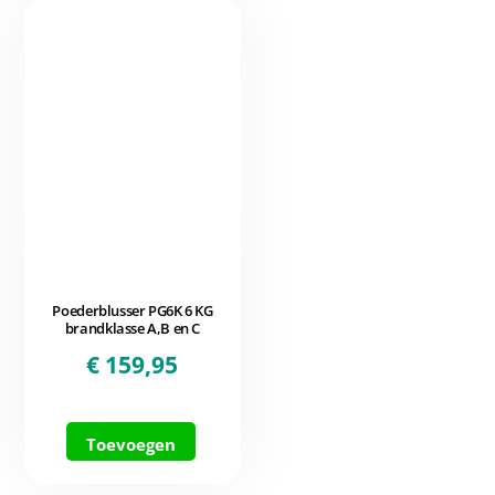
Poederblusser PG6K 6 KG
brandklasse A,B en C
€
159,95
Toevoegen