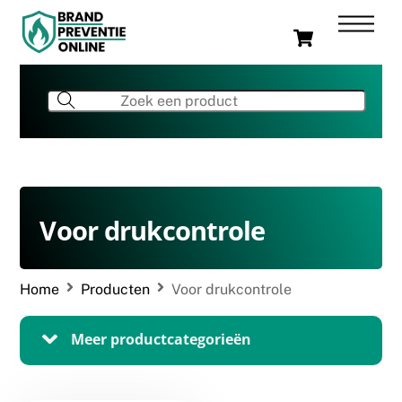
Skip
Men
Cart
to
content
Voor drukcontrole
Home
Producten
Voor drukcontrole
Meer productcategorieën