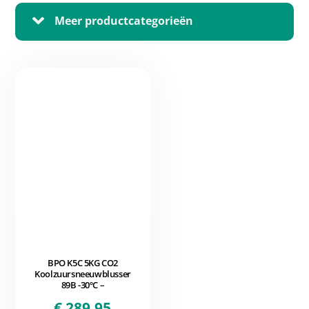
Meer productcategorieën
BPO K5C 5KG CO2
Koolzuursneeuwblusser
89B -30ºC –
€
289,95