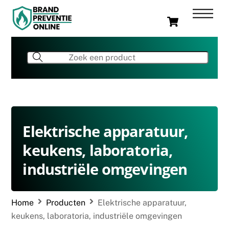
Skip
Men
Cart
to
content
Elektrische apparatuur,
keukens, laboratoria,
industriële omgevingen
Home
Producten
Elektrische apparatuur,
keukens, laboratoria, industriële omgevingen