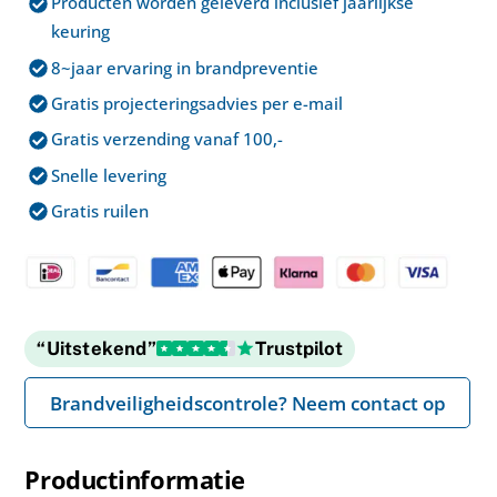
Producten worden geleverd inclusief jaarlijkse
Panic
keuring
LED
8~jaar ervaring in brandpreventie
Noodverlichting
Gratis projecteringsadvies per e-mail
3W
–
Gratis verzending vanaf 100,-
Inbouw-
Snelle levering
Opbouw
Gratis ruilen
aantal
“Uitstekend”
Trustpilot
Brandveiligheidscontrole? Neem contact op
Productinformatie