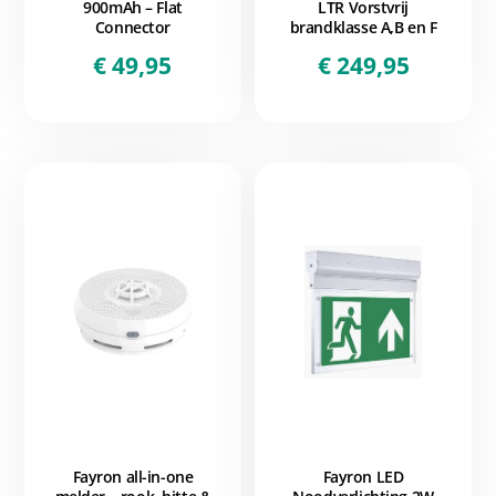
900mAh – Flat
LTR Vorstvrij
Connector
brandklasse A,B en F
€
49,95
€
249,95
Fayron all-in-one
Fayron LED