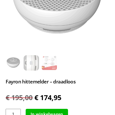
Fayron hittemelder – draadloos
Oorspronkelijke
Huidige
€
195,00
€
174,95
prijs
prijs
was:
is:
Fayron
In winkelwagen