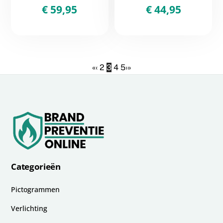
€
59,95
€
44,95
«
‹
2
3
4
5
›
»
Categorieën
Pictogrammen
Verlichting