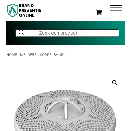
Skip
Men
Cart
to
content
HOME
MELDERS
KOPPELBAAR