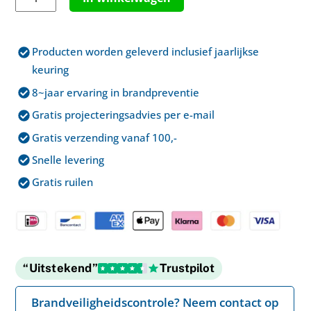
€ 195,00.
€ 174,95.
hittemelder
-
draadloos
Producten worden geleverd inclusief jaarlijkse
aantal
keuring
8~jaar ervaring in brandpreventie
Gratis projecteringsadvies per e-mail
Gratis verzending vanaf 100,-
Snelle levering
Gratis ruilen
“Uitstekend”
Trustpilot
Brandveiligheidscontrole? Neem contact op