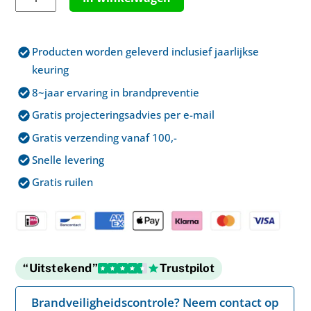
€ 195,00.
€ 174,95.
hittemelder
-
draadloos
Producten worden geleverd inclusief jaarlijkse
aantal
keuring
8~jaar ervaring in brandpreventie
Gratis projecteringsadvies per e-mail
Gratis verzending vanaf 100,-
Snelle levering
Gratis ruilen
“Uitstekend”
Trustpilot
Brandveiligheidscontrole? Neem contact op