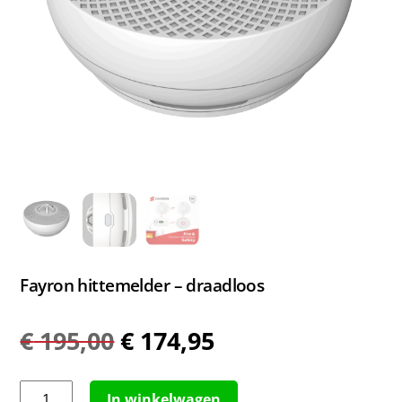
Fayron hittemelder – draadloos
Oorspronkelijke
Huidige
€
195,00
€
174,95
prijs
prijs
was:
is:
Fayron
In winkelwagen