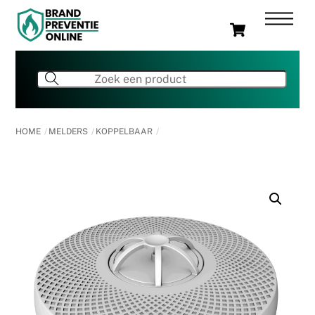
Skip
Men
Cart
to
content
HOME
MELDERS
KOPPELBAAR