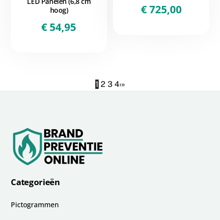
LED Panelen (6,8 cm
€
725,00
hoog)
€
54,95
1
2
3
4
›
»
Categorieën
Pictogrammen