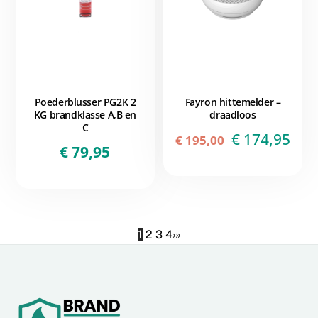
Poederblusser PG2K 2
Fayron hittemelder –
KG brandklasse A,B en
draadloos
C
Oorspronke
Hui
€
174,95
€
195,00
€
79,95
prijs
prij
was:
is:
€ 195,00.
€ 17
1
2
3
4
›
»