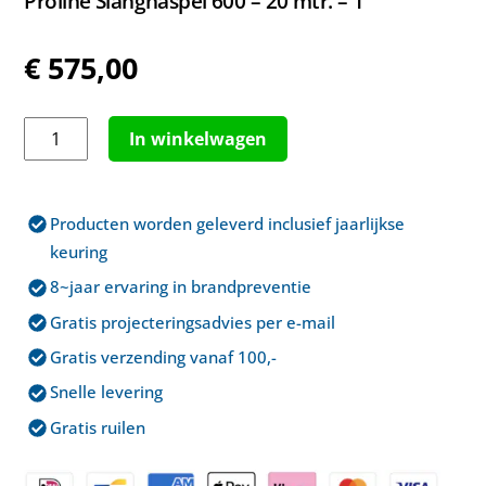
Proline Slanghaspel 600 – 20 mtr. – 1”
€
575,00
Proline
In winkelwagen
Slanghaspel
600
–
Producten worden geleverd inclusief jaarlijkse
20
keuring
mtr.
8~jaar ervaring in brandpreventie
–
Gratis projecteringsadvies per e-mail
1”
aantal
Gratis verzending vanaf 100,-
Snelle levering
Gratis ruilen