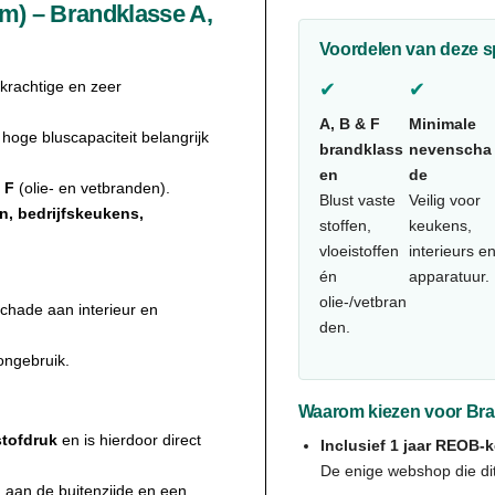
m) – Brandklasse A,
Voordelen van deze s
 krachtige en zeer
✔
✔
A, B & F
Minimale
hoge bluscapaciteit belangrijk
brandklass
nevenscha
en
de
n
F
(olie- en vetbranden).
Blust vaste
Veilig voor
n, bedrijfskeukens,
stoffen,
keukens,
vloeistoffen
interieurs e
én
apparatuur.
olie-/vetbran
schade aan interieur en
den.
ongebruik.
Waarom kiezen voor Bra
stofdruk
en is hierdoor direct
Inclusief 1 jaar REOB-k
De enige webshop die di
g
aan de buitenzijde en een