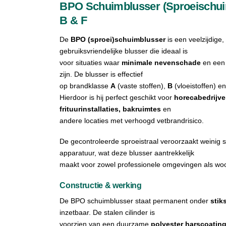
BPO Schuimblusser (Sproeischui
B & F
De
BPO (sproei)schuimblusser
is een veelzijdige,
gebruiksvriendelijke blusser die ideaal is
voor situaties waar
minimale nevenschade
en een 
zijn. De blusser is effectief
op brandklasse
A
(vaste stoffen),
B
(vloeistoffen) e
Hierdoor is hij perfect geschikt voor
horecabedrijve
frituurinstallaties, bakruimtes
en
andere locaties met verhoogd vetbrandrisico.
De gecontroleerde sproeistraal veroorzaakt weinig 
apparatuur, wat deze blusser aantrekkelijk
maakt voor zowel professionele omgevingen als wo
Constructie & werking
De BPO schuimblusser staat permanent onder
stik
inzetbaar. De stalen cilinder is
voorzien van een duurzame
polyester harscoatin