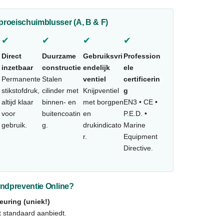
proeischuimblusser (A, B & F)
✔
✔
✔
✔
Direct
Duurzame
Gebruiksvri
Profession
inzetbaar
constructie
endelijk
ele
Permanente
Stalen
ventiel
certificerin
stikstofdruk,
cilinder met
Knijpventiel
g
altijd klaar
binnen- en
met borgpen
EN3 • CE •
n
voor
buitencoatin
en
P.E.D. •
gebruik.
g.
drukindicato
Marine
r.
Equipment
Directive.
ndpreventie Online?
euring (uniek!)
t standaard aanbiedt.