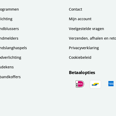
togrammen
Contact
lichting
Mijn account
ndblussers
Veelgestelde vragen
ndmelders
Verzenden, afhalen en ret
ndslanghaspels
Privacyverklaring
dverlichting
Cookiebeleid
sdekens
Betaalopties
bandkoffers