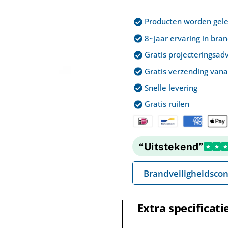
6
Producten worden geleve
LTR
Vorstvrij
8~jaar ervaring in bra
brandklasse
Gratis projecteringsadv
A,B
Gratis verzending vana
en
Snelle levering
F
aantal
Gratis ruilen
“Uitstekend”
Brandveiligheidscon
Extra specificati