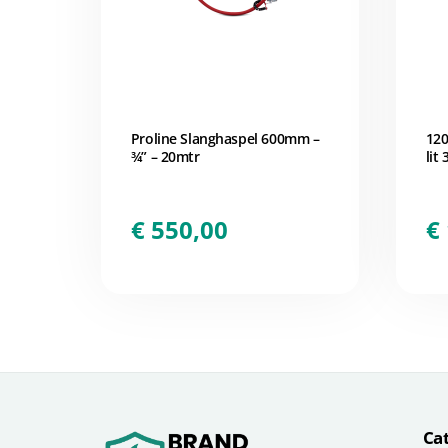
Proline Slanghaspel 600mm –
120
¾” – 20mtr
lit
€
550,00
€
Ca