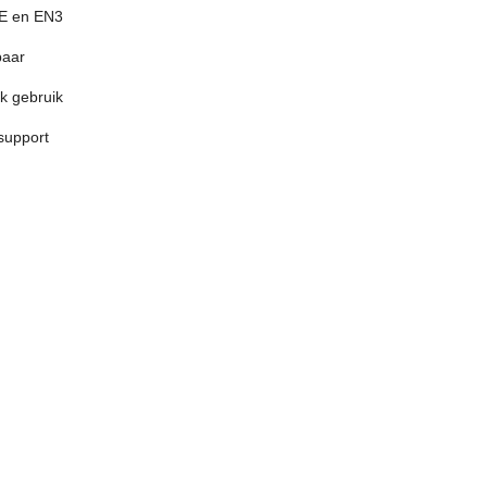
CE en EN3
baar
jk gebruik
support