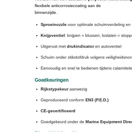
flexibele anticorrosiecoating aan de
binnenzijde.
Sproeinozzle
voor optimale schuimverdeling en 
Knijpventiel
: knijpen = blussen, loslaten = stop
Uitgerust met
drukindicator
en autoventiel
Schuim onder stikstofdruk volgens veiligheidsn
Eenvoudig en snel te bedienen tijdens calamiteit
Goedkeuringen
Rijkstypekeur
aanwezig
Geproduceerd conform
EN3 (P.E.D.)
CE-gecertificeerd
Goedgekeurd onder de
Marine Equipment Dire