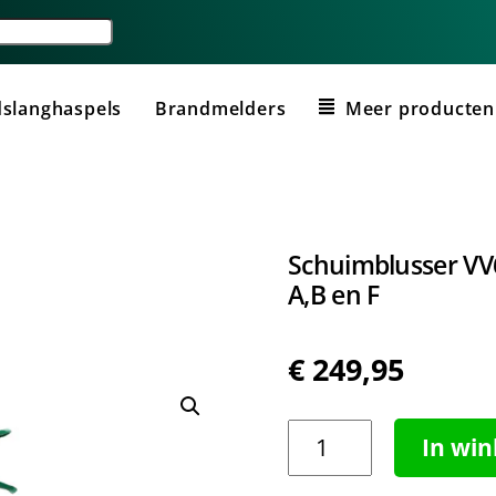
slanghaspels
Brandmelders
Meer producten
Schuimblusser VV6
A,B en F
€
249,95
Schuimblusser
In wi
VV6-
E