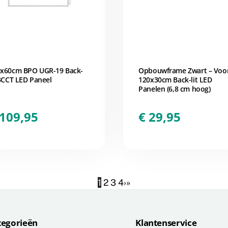
x60cm BPO UGR-19 Back-
Opbouwframe Zwart – Voo
 3CCT LED Paneel
120x30cm Back-lit LED
Panelen (6,8 cm hoog)
109,95
€
29,95
1
2
3
4
›
»
tegorieën
Klantenservice