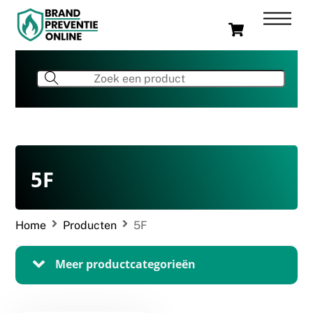
Skip
Men
Cart
to
content
5F
Home
Producten
5F
Meer productcategorieën