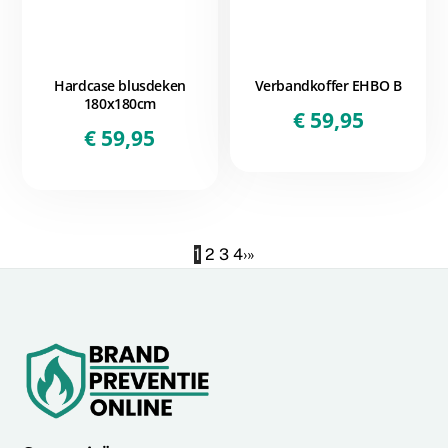
Hardcase blusdeken
Verbandkoffer EHBO B
180x180cm
€
59,95
€
59,95
1
2
3
4
›
»