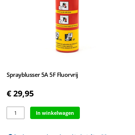
Sprayblusser 5A 5F Fluorvrij
€
29,95
Sprayblusser
In winkelwagen
5A
5F
Fluorvrij