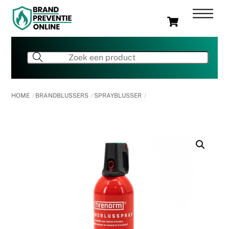
Skip
Men
Cart
to
content
HOME
BRANDBLUSSERS
SPRAYBLUSSER