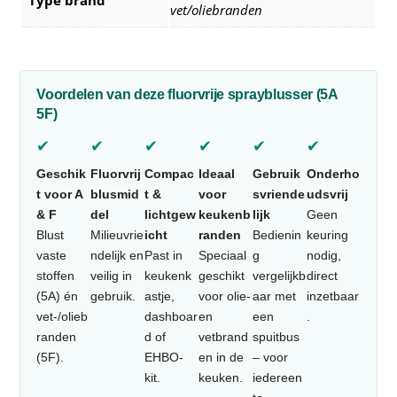
Type brand
vet/oliebranden
Voordelen van deze fluorvrije sprayblusser (5A
5F)
✔
✔
✔
✔
✔
✔
Geschik
Fluorvrij
Compac
Ideaal
Gebruik
Onderho
t voor A
blusmid
t &
voor
svriende
udsvrij
& F
del
lichtgew
keukenb
lijk
Geen
Blust
Milieuvrie
icht
randen
Bedienin
keuring
vaste
ndelijk en
Past in
Speciaal
g
nodig,
stoffen
veilig in
keukenk
geschikt
vergelijkb
direct
(5A) én
gebruik.
astje,
voor olie-
aar met
inzetbaar
vet-/olieb
dashboar
en
een
.
randen
d of
vetbrand
spuitbus
(5F).
EHBO-
en in de
– voor
kit.
keuken.
iedereen