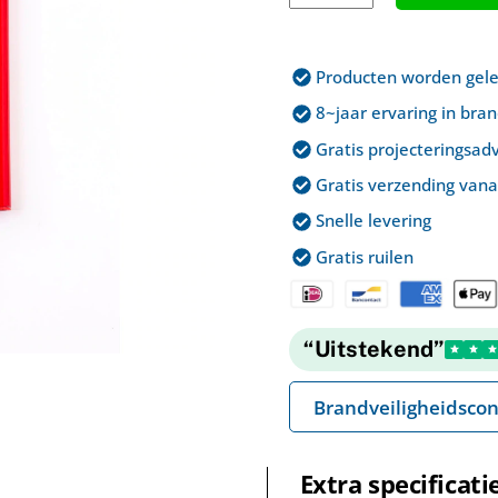
180x180cm
aantal
Producten worden geleve
8~jaar ervaring in bra
Gratis projecteringsadv
Gratis verzending vana
Snelle levering
Gratis ruilen
“Uitstekend”
Brandveiligheidscon
Extra specificati