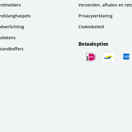
ndmelders
Verzenden, afhalen en ret
ndslanghaspels
Privacyverklaring
dverlichting
Cookiebeleid
sdekens
Betaalopties
bandkoffers