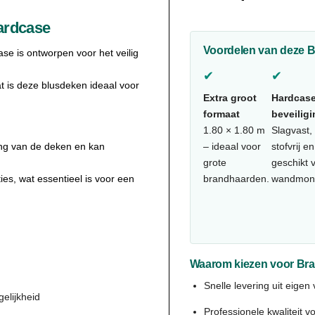
ardcase
Voordelen van deze B
se is ontworpen voor het veilig
✔
✔
t is deze blusdeken ideaal voor
Extra groot
Hardcas
formaat
beveilig
1.80 × 1.80 m
Slagvast,
ing van de deken en kan
– ideaal voor
stofvrij en
grote
geschikt 
ies, wat essentieel is voor een
brandhaarden.
wandmon
Waarom kiezen voor Bra
Snelle levering uit eigen
elijkheid
Professionele kwaliteit 