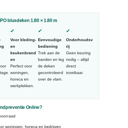
PO blusdeken 1.80 × 1.80 m
✔
✔
✔
e
Voor kleding-
Eenvoudige
Onderhoudsv
ing
en
bediening
rij
keukenbrand
Trek aan de
Geen keuring
en
banden en leg
nodig – altijd
voor
Perfect voor
de deken
direct
tage.
woningen,
gecontroleerd
inzetbaar.
horeca en
over de vlam.
werkplekken.
ndpreventie Online?
 voorraad
voor woningen, horeca en bedrijven