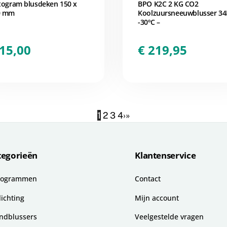
togram blusdeken 150 x
BPO K2C 2 KG CO2
0 mm
Koolzuursneeuwblusser 34
-30ºC –
15,00
€
219,95
1
2
3
4
›
»
tegorieën
Klantenservice
togrammen
Contact
lichting
Mijn account
ndblussers
Veelgestelde vragen