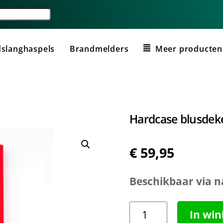
slanghaspels
Brandmelders
Meer producten
Hardcase blusde
€
59,95
Beschikbaar via n
Hardcase
In wi
blusdeken