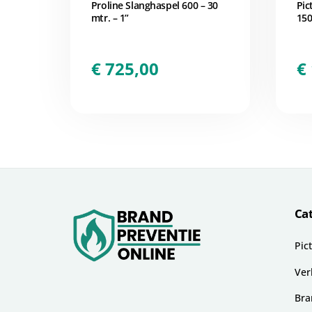
Proline Slanghaspel 600 – 30
Pic
mtr. – 1”
15
€
725,00
€
Ca
Pic
Ver
Bra